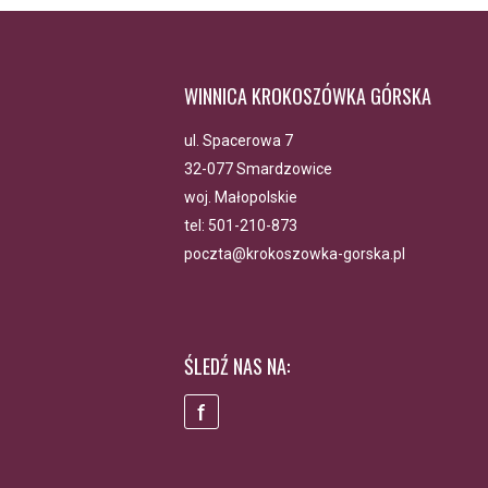
WINNICA KROKOSZÓWKA GÓRSKA
ul. Spacerowa 7
32-077 Smardzowice
woj. Małopolskie
tel:
501-210-873
poczta@krokoszowka-gorska.pl
ŚLEDŹ NAS NA:
f