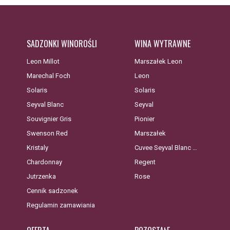
SADZONKI WINOROŚLI
WINA WYTRAWNE
Leon Millot
Marszałek Leon
Marechal Foch
Leon
Solaris
Solaris
Seyval Blanc
Seyval
Souvignier Gris
Pionier
Swenson Red
Marszałek
Kristaly
Cuvee Seyval Blanc …
Chardonnay
Regent
Jutrzenka
Rose
Cennik sadzonek
Regulamin zamawiania