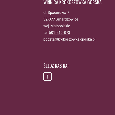
WINNICA KROKOSZÓWKA GÓRSKA
ul. Spacerowa 7
32-077 Smardzowice
woj. Małopolskie
tel:
501-210-873
poczta@krokoszowka-gorska.pl
ŚLEDŹ NAS NA:
f