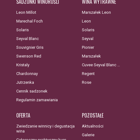
SADZONKI WINOROŚLI
WINA WYTRAWNE
Leon Millot
Marszałek Leon
Marechal Foch
Leon
Solaris
Solaris
Seyval Blanc
Seyval
Souvignier Gris
Pionier
Swenson Red
Marszałek
Kristaly
Cuvee Seyval Blanc …
Chardonnay
Regent
Jutrzenka
Rose
Cennik sadzonek
Regulamin zamawiania
OFERTA
POZOSTAŁE
Zwiedzanie winnicy i degustacja
Aktualności
wina
Galerie
Całoroczny praktyczny kurs …